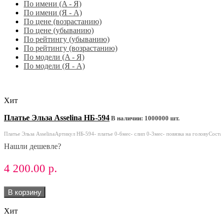
По имени (A - Я)
По имени (Я - A)
По цене (возрастанию)
По цене (убыванию)
По рейтингу (убыванию)
По рейтингу (возрастанию)
По модели (A - Я)
По модели (Я - A)
Хит
Платье Эльза Asselina НБ-594
В наличии: 1000000 шт.
Платье Эльза AsselinaАртикул НБ-594- платье 0-6мес- слип 0-3мес- повязка на головуСоста
Нашли дешевле?
4 200.00 р.
В корзину
Хит