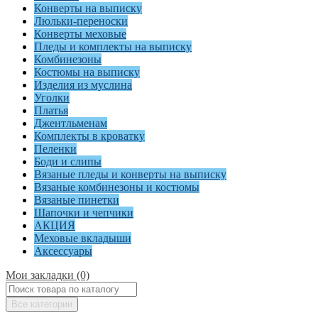
Конверты на выписку
Люльки-переноски
Конверты меховые
Пледы и комплекты на выписку
Комбинезоны
Костюмы на выписку
Изделия из муслина
Уголки
Платья
Джентльменам
Комплекты в кроватку
Пеленки
Боди и слипы
Вязаные пледы и конверты на выписку
Вязаные комбинезоны и костюмы
Вязаные пинетки
Шапочки и чепчики
АКЦИЯ
Меховые вкладыши
Аксессуары
Мои закладки (0)
Все категории