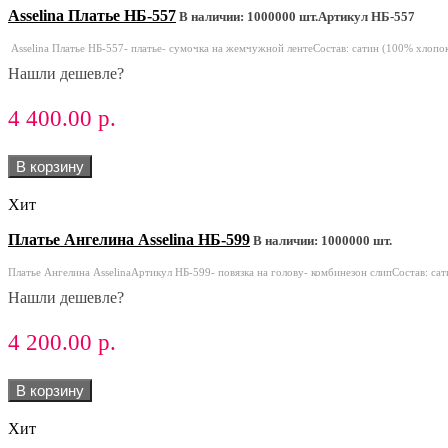
Asselina Платье НБ-557
В наличии: 1000000 шт.
Артикул НБ-557
Asselina Платье НБ-557- платье- сумочка на жемчужной лентеСостав: сатин (100% хлопок)
Нашли дешевле?
4 400.00 р.
В корзину
Хит
Платье Ангелина Asselina НБ-599
В наличии: 1000000 шт.
Платье Ангелина AsselinaАртикул НБ-599- повязка на голову- комбинезон слипСостав: сати
Нашли дешевле?
4 200.00 р.
В корзину
Хит